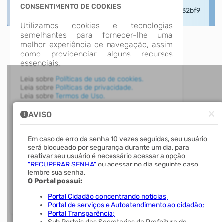
CONSENTIMENTO DE COOKIES
Utilizamos cookies e tecnologias
semelhantes para fornecer-lhe uma
melhor experiência de navegação, assim
como providenciar alguns recursos
essenciais.
Leia sobre
Políticas de uso de cookies.
Leia sobre
Políticas de privacidade.
Leia sobre
Termos de Uso.
AVISO
Aceitar
Em caso de erro da senha 10 vezes seguidas, seu usuário
será bloqueado por segurança durante um dia, para
reativar seu usuário é necessário acessar a opção
"RECUPERAR SENHA"
ou acessar no dia seguinte caso
Rejeitar não necessários
lembre sua senha.
O Portal possui:
Gerenciar Preferências
Portal Cidadão concentrando noticias;
Portal de serviços e Autoatendimento ao cidadão;
Portal Transparência;
Sub Portais das Secretarias da Prefeitura de